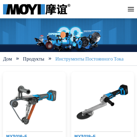
Дом
Продукты
Инструменты Постоянного Тока


MY3016-5
MY3019-5